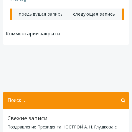
Навигация
Навигация
следующая запись
предыдущая запись
по
по
Комментарии закрыты
записям
записям
Найти:
Свежие записи
Поздравление Президента НОСТРОЙ А. Н. Глушкова с