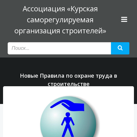
Перейти
Ассоциация «Курская
к
саморегулируемая
содержимому
организация строителей»
Новые Правила по охране труда в
строительстве