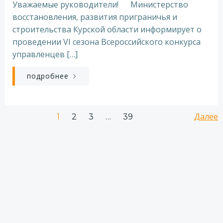
Уважаемые руководители! Министерство
восстановления, развития приграничья и
строительства Курской области информирует о
проведении VI сезона Всероссийского конкурса
управленцев […]
подробнее
Навигация
На
Страница
Страница
Страница
Далее
Страница
1
2
3
…
39
по
по
записям
за