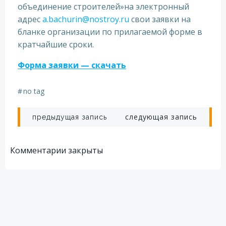
объединение строителей»на электронный
адрес
a.bachurin@nostroy.ru
свои заявки на
бланке организации по прилагаемой форме в
кратчайшие сроки.
Форма заявки — скачать
#
no tag
Навигация
Навигация
следующая запись
предыдущая запись
по
по
Комментарии закрыты
записям
записям