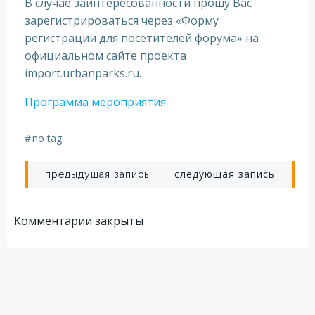
В случае заинтересованности прошу Вас
зарегистрироваться через «Форму
регистрации для посетителей форума» на
официальном сайте проекта
import.urbanparks.ru.
Программа мероприятия
#
no tag
Навигация
Навигация
следующая запись
предыдущая запись
по
по
Комментарии закрыты
записям
записям