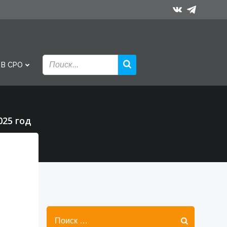
 В СРО
25 год
Найти: