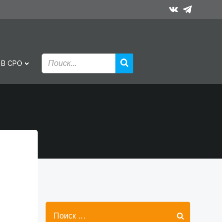
 В СРО
Найти: