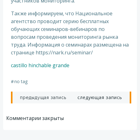
участников мониторинга.
Также информируем, что Национальное
агентство проводит серию бесплатных
обучающих семинаров-вебинаров по
вопросам проведения мониторинга рынка
труда. Информация о семинарах размещена на
странице https://nark.ru/seminar/
castillo hinchable grande
#
no tag
Навигация
Навигация
следующая запись
предыдущая запись
по
по
Комментарии закрыты
записям
записям