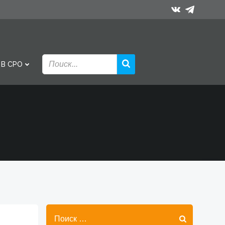
 В СРО
Найти: