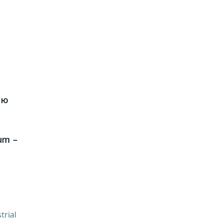
ию
rum –
trial