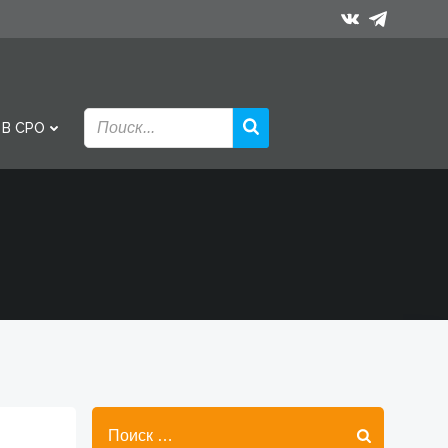
 В СРО
Найти: