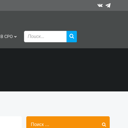
 В СРО
Найти: