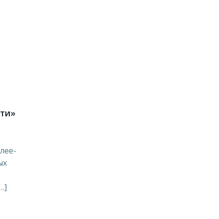
сти»
лее-
ых
…]