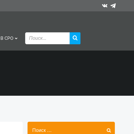
 В СРО
Найти: