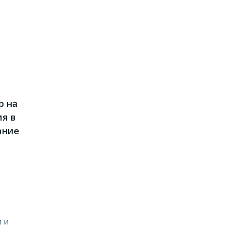
р на
я в
ание
 и