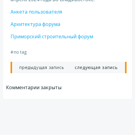
Анкета пользователя
Архитектура форума
Приморский строительный форум
#
no tag
Навигация
Навигация
следующая запись
предыдущая запись
по
по
Комментарии закрыты
записям
записям