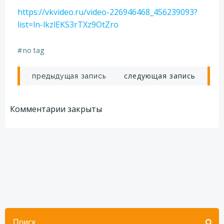
https://vkvideo.ru/video-226946468_456239093?
list=ln-lkzlEKS3rTXz9OtZro
#
no tag
Навигация
Навигация
следующая запись
предыдущая запись
по
по
Комментарии закрыты
записям
записям
Найти: