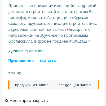
Принимая во внимание имеющийся кадровый
дефицит в строительной отрасли, просим Вас
проинформировать Ассоциацию «Курская
саморегулируемая организация строителей»на
адрес электронной почты ksos@mail.ptl.ru о
направлении на обучение по программам
Ворлдскиллс, в срок не позднее 01.06.2022 г.
gymnastics air track
Приложения — скачать
#
no tag
Навигация
Навигация
следующая запись
предыдущая запись
по
по
Комментарии закрыты