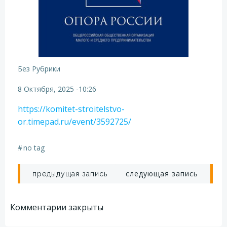
Без Рубрики
8 Октября, 2025
-
10:26
https://komitet-stroitelstvo-
or.timepad.ru/event/3592725/
#
no tag
Навигация
Навигация
следующая запись
предыдущая запись
по
по
Комментарии закрыты
записям
записям