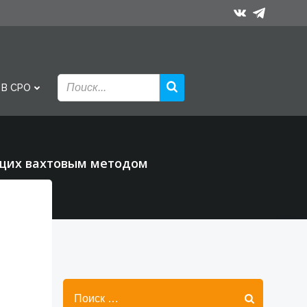
 В СРО
ющих вахтовым методом
Найти: