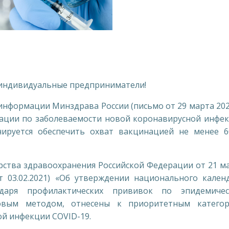
 индивидуальные предприниматели!
формации Минздрава России (письмо от 29 марта 20
туации по заболеваемости новой коронавирусной инфе
нируется обеспечить охват вакцинацией не менее 
ва здравоохранения Российской Федерации от 21 м
т 03.02.2021) «Об утверждении национального кален
даря профилактических прививок по эпидемиче
товым методом, отнесены к приоритетным катего
й инфекции COVID-19.