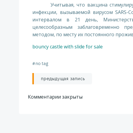
Учитывая, что вакцина стимулирует
инфекции, вызываемой вирусом SARS-Со
интервалом в 21 день, Министерств
целесообразным заблаговременно пр
методом, по месту их постоянного прожив
bouncy castle with slide for sale
#
no tag
Навигация
предыдущая запись
по
Комментарии закрыты
записям