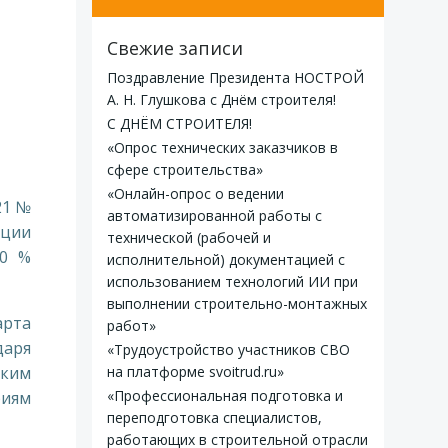
Свежие записи
Поздравление Президента НОСТРОЙ
А. Н. Глушкова с Днём строителя!
С ДНЁМ СТРОИТЕЛЯ!
«Опрос технических заказчиков в
сфере строительства»
«Онлайн-опрос о ведении
21 №
автоматизированной работы с
кции
технической (рабочей и
60 %
исполнительной) документацией с
использованием технологий ИИ при
выполнении строительно-монтажных
арта
работ»
даря
«Трудоустройство участников СВО
ским
на платформе svoitrud.ru»
«Профессиональная подготовка и
риям
переподготовка специалистов,
работающих в строительной отрасли