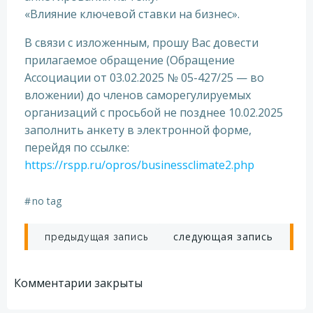
«Влияние ключевой ставки на бизнес».
В связи с изложенным, прошу Вас довести
прилагаемое обращение (Обращение
Ассоциации от 03.02.2025 № 05-427/25 — во
вложении) до членов саморегулируемых
организаций с просьбой не позднее 10.02.2025
заполнить анкету в электронной форме,
перейдя по ссылке:
https://rspp.ru/opros/businessclimate2.php
#
no tag
Навигация
Навигация
следующая запись
предыдущая запись
по
по
Комментарии закрыты
записям
записям