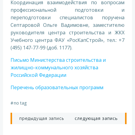
Координация взаимодействия по вопросам
профессиональной подготовки и
переподготовки специалистов поручена
Септаровой Ольге Вадимовне, заместителю
руководителя центра строительства и ЖКХ
Учебного центра ФАУ «РосКапСтрой», тел.: +7
(495) 147-77-99 (доб. 1177).
Письмо Министерства строительства и
жилищно-коммунального хозяйства
Российской Федерации
Перечень образовательных программ
#
no tag
Навигация
Навигация
следующая запись
предыдущая запись
по
по