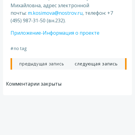
Михайловна, адрес электронной
почты:
m.kosimova@nostrov.ru
, телефон:
+7
(495) 987-31-50
(вн.232).
Приложение-Информация о проекте
#
no tag
Навигация
Навигация
следующая запись
предыдущая запись
по
по
Комментарии закрыты
записям
записям