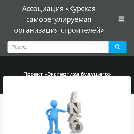
Перейти
Ассоциация «Курская
к
саморегулируемая
содержимому
организация строителей»
Проект «Экспертиза будущего»