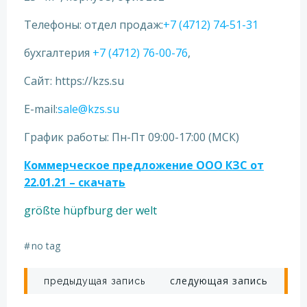
Телефоны: отдел продаж:
+7 (4712) 74-51-31
бухгалтерия
+7 (4712) 76-00-76
,
Сайт: https://kzs.su
E-mail:
sale@kzs.su
График работы: Пн-Пт 09:00-17:00 (МСК)
Коммерческое предложение ООО КЗС от
22.01.21 – скач
ать
größte hüpfburg der welt
#
no tag
Навигация
Навигация
следующая запись
предыдущая запись