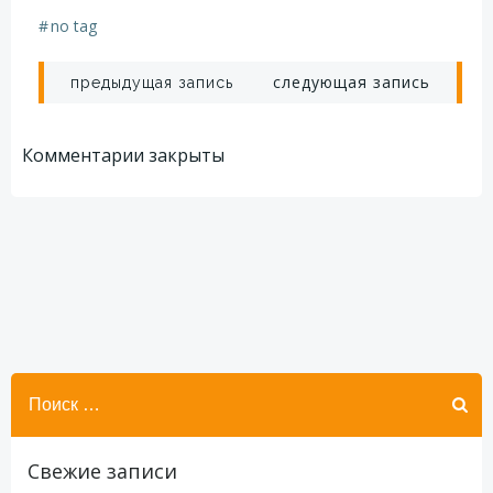
#
no tag
Навигация
Навигация
следующая запись
предыдущая запись
по
по
Комментарии закрыты
записям
записям
Найти:
Свежие записи