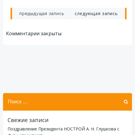
Навигация
Навигация
следующая запись
предыдущая запись
по
по
Комментарии закрыты
записям
записям
Найти:
Свежие записи
Поздравление Президента НОСТРОЙ А. Н. Глушкова с