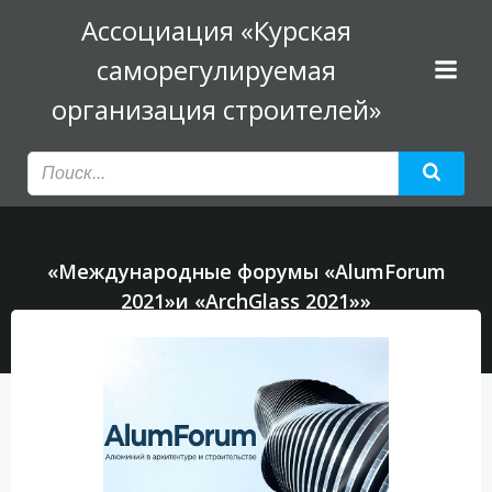
Перейти
Ассоциация «Курская
к
саморегулируемая
содержимому
организация строителей»
«Международные форумы «AlumForum
2021»и «ArchGlass 2021»»