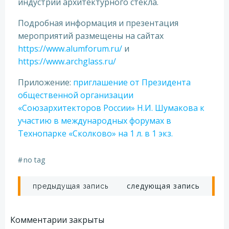
индустрии архитектурного стекла.
Подробная информация и презентация
мероприятий размещены на сайтах
https://www.alumforum.ru/
и
https://www.archglass.ru/
Приложение:
приглашение от Президента
общественной организации
«Союзархитекторов России» Н.И. Шумакова к
участию в международных форумах в
Технопарке «Сколково» на 1 л. в 1 экз.
#
no tag
Навигация
Навигация
следующая запись
предыдущая запись
по
по
Комментарии закрыты