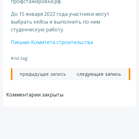
профстажировки.рф.
До 15 января 2022 года участники могут
выбрать кейсы и выполнить по ним
студенческую работу.
Письмо Комитета строительства
#
no tag
Навигация
Навигация
следующая запись
предыдущая запись
по
по
Комментарии закрыты
записям
записям