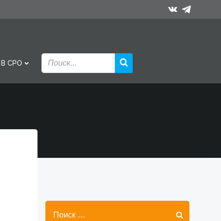
 В СРО
Найти: