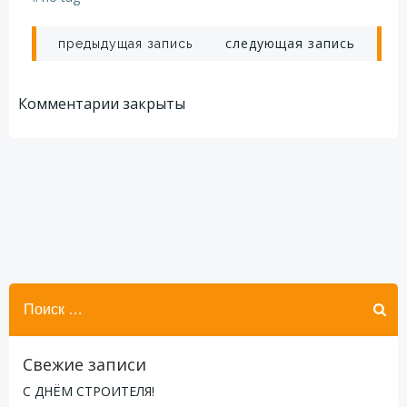
Навигация
Навигация
следующая запись
предыдущая запись
по
по
Комментарии закрыты
записям
записям
Найти:
Свежие записи
С ДНЁМ СТРОИТЕЛЯ!