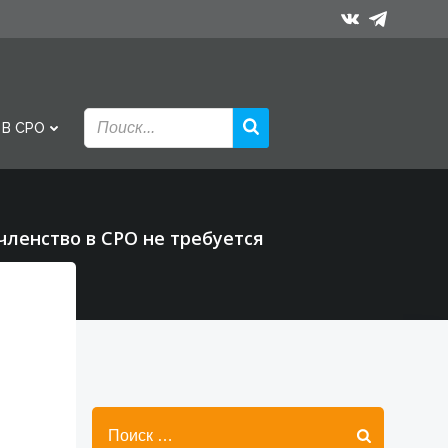
 В СРО
ленство в СРО не требуется
Найти: